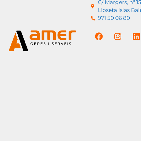
C/ Margers, nº 1
Lloseta Islas Ba
971 50 06 80