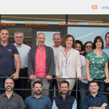
inf
mpresa
Edificación
Obra civil
Obras rea