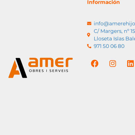
Información
info@amerehij
C/ Margers, nº 1
Lloseta Islas Ba
971 50 06 80